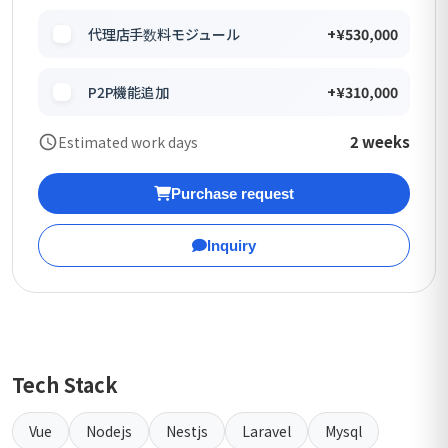
代理店手数料モジュール
+¥530,000
P2P機能追加
+¥310,000
2 weeks
Estimated work days
Purchase request
Inquiry
Tech Stack
Vue
Nodejs
Nestjs
Laravel
Mysql