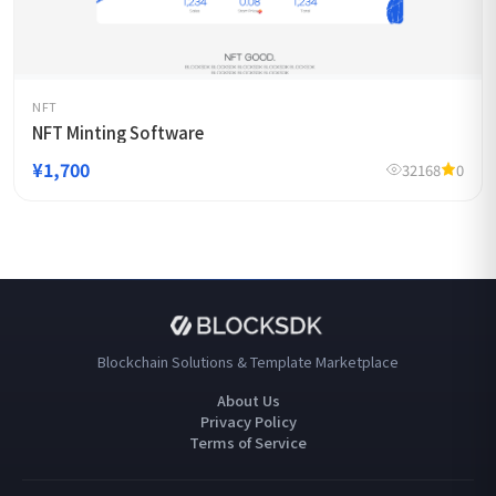
NFT
NFT Minting Software
¥1,700
32168
0
Blockchain Solutions & Template Marketplace
About Us
Privacy Policy
Terms of Service