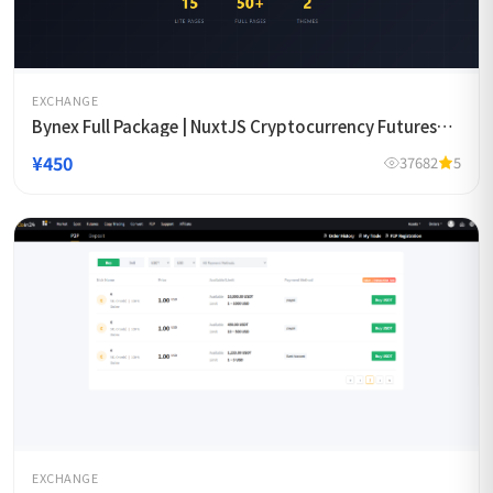
EXCHANGE
Bynex Full Package | NuxtJS Cryptocurrency Futures
Exchange Template
¥450
37682
5
EXCHANGE