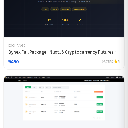
EXCHANGE
Bynex Full Package | NuxtJS Cryptocurrency Futures
Exchange Template
₩450
37652
5