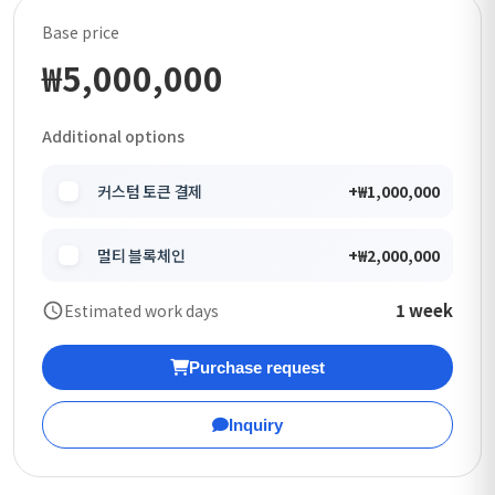
Base price
₩5,000,000
Additional options
커스텀 토큰 결제
+₩1,000,000
멀티 블록체인
+₩2,000,000
1 week
Estimated work days
Purchase request
Inquiry