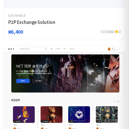
EXCHANGE
P2P Exchange Solution
₩6,400
33060
0