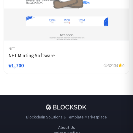
NFT
NFT Minting Software
₩1,700
32134
0
Blockchain Solutions & Template Marketplace
About Us
Privacy Policy