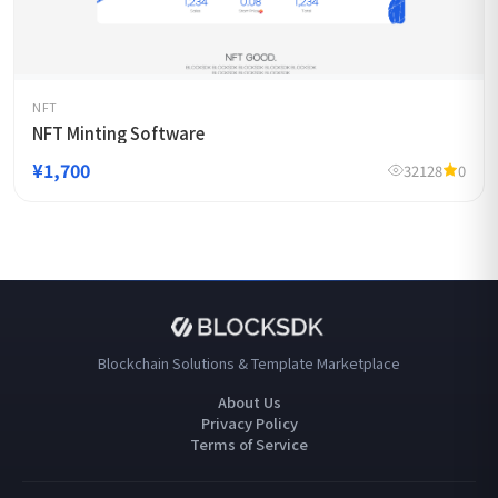
NFT
NFT Minting Software
¥1,700
32128
0
Blockchain Solutions & Template Marketplace
About Us
Privacy Policy
Terms of Service