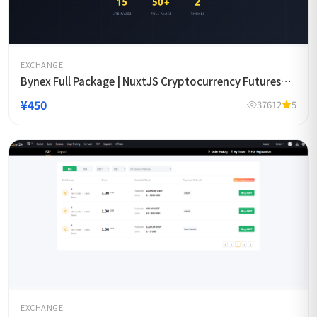
EXCHANGE
Bynex Full Package | NuxtJS Cryptocurrency Futures
Exchange Template
¥450
37612
5
EXCHANGE