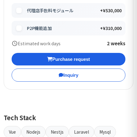
代理店手数料モジュール
+¥530,000
P2P機能追加
+¥310,000
2 weeks
Estimated work days
Purchase request
Inquiry
Tech Stack
Vue
Nodejs
Nestjs
Laravel
Mysql