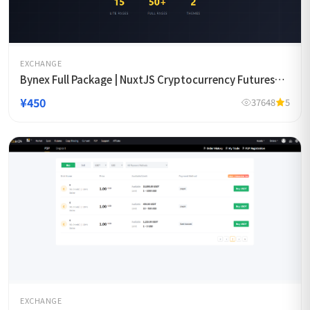
EXCHANGE
Bynex Full Package | NuxtJS Cryptocurrency Futures
Exchange Template
¥450
37648
5
EXCHANGE