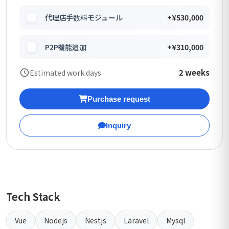
代理店手数料モジュール
+¥530,000
P2P機能追加
+¥310,000
2 weeks
Estimated work days
Purchase request
Inquiry
Tech Stack
Vue
Nodejs
Nestjs
Laravel
Mysql