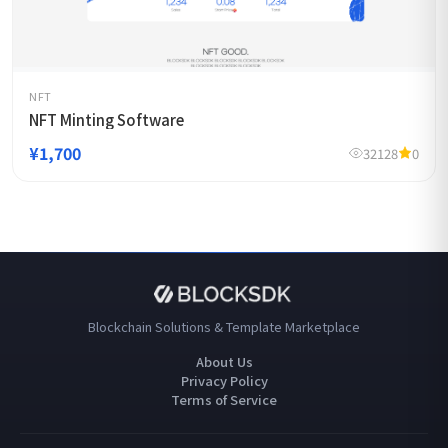
NFT
NFT Minting Software
¥1,700
32128
0
Blockchain Solutions & Template Marketplace
About Us
Privacy Policy
Terms of Service