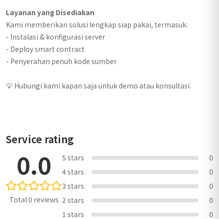
Layanan yang Disediakan
Kami memberikan solusi lengkap siap pakai, termasuk:
- Instalasi & konfigurasi server
- Deploy smart contract
- Penyerahan penuh kode sumber
💡 Hubungi kami kapan saja untuk demo atau konsultasi.
Service rating
0.0
5 stars
0
4 stars
0
3 stars
0
Total 0 reviews
2 stars
0
1 stars
0