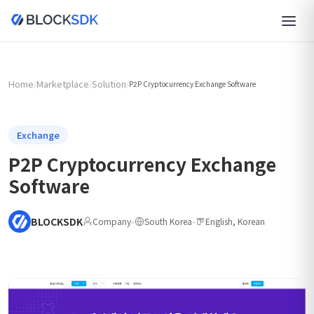
Home
Marketplace
Solution
/
/
/
P2P Cryptocurrency Exchange Software
Exchange
P2P Cryptocurrency Exchange
Software
BLOCKSDK
Company
•
South Korea
•
English, Korean