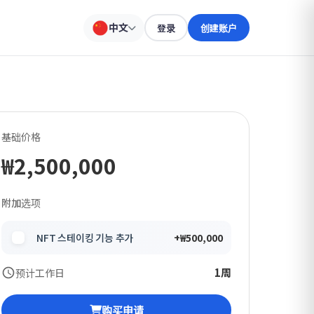
中文
登录
创建账户
基础价格
₩2,500,000
附加选项
NFT 스테이킹 기능 추가
+₩500,000
1周
预计工作日
购买申请