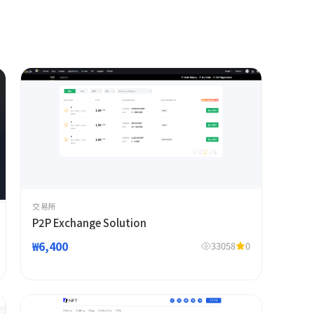
交易所
P2P Exchange Solution
₩6,400
33058
0