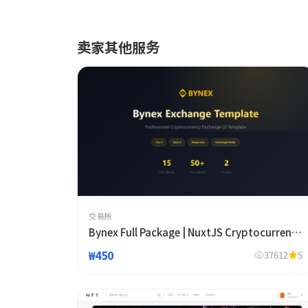
卖家其他服务
交易所
Bynex Full Package | NuxtJS Cryptocurrency
Futures Exchange Template
₩450
37612
5