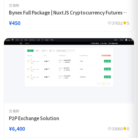
交易所
Bynex Full Package | NuxtJS Cryptocurrency Futures
Exchange Template
¥450
37652
5
交易所
P2P Exchange Solution
¥6,400
33060
0