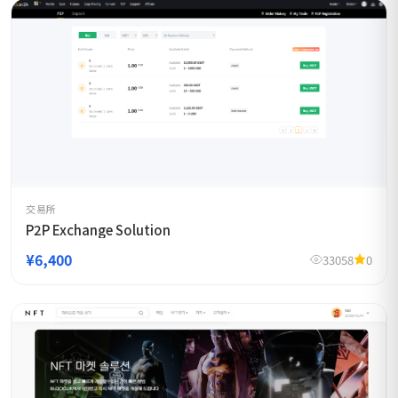
交易所
P2P Exchange Solution
¥6,400
33058
0