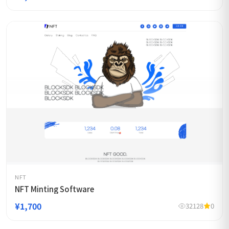
NFT
NFT Minting Software
¥1,700
32128
0