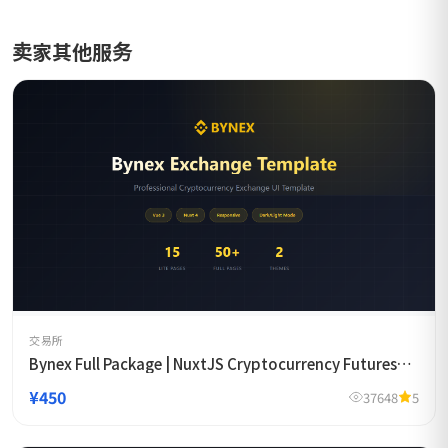
卖家其他服务
交易所
Bynex Full Package | NuxtJS Cryptocurrency Futures
Exchange Template
¥450
37648
5