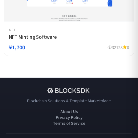
NFT
NFT Minting Software
¥1,700
32128
0
Blockchain Solutions & Template Marketplace
About Us
Privacy Policy
Terms of Service