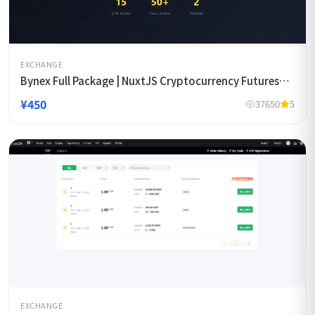
EXCHANGE
Bynex Full Package | NuxtJS Cryptocurrency Futures
Exchange Template
¥450
37650
5
EXCHANGE