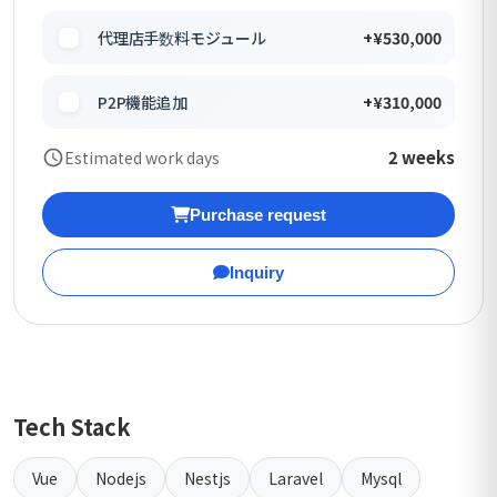
代理店手数料モジュール
+¥530,000
P2P機能追加
+¥310,000
2 weeks
Estimated work days
Purchase request
Inquiry
Tech Stack
Vue
Nodejs
Nestjs
Laravel
Mysql