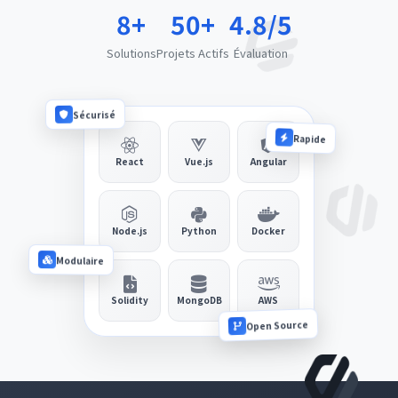
8+
50+
4.8/5
Solutions
Projets Actifs
Évaluation
Sécurisé
Rapide
React
Vue.js
Angular
Node.js
Python
Docker
Modulaire
Solidity
MongoDB
AWS
Open Source