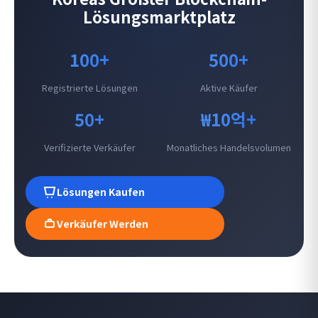
Lösungsmarktplatz
100+
500+
Registrierte Lösungen
Aktive Käufer
50+
₩10억+
Verifizierte Verkäufer
Monatliches Handelsvolumen
Lösungen Kaufen
Verkäufer Werden