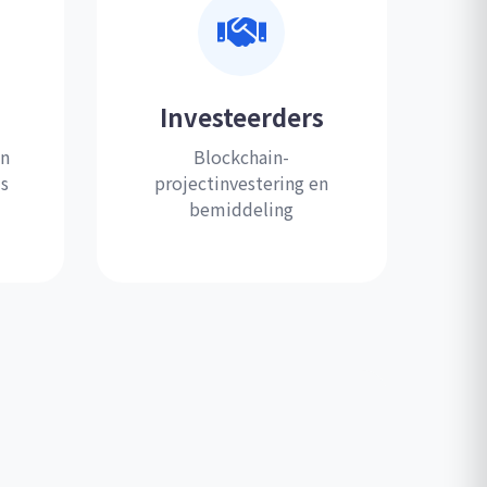
Investeerders
en
Blockchain-
s
projectinvestering en
bemiddeling