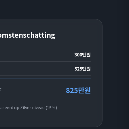
omstenschatting
300만원
525만원
e
825만원
aseerd op Zilver niveau (15%)