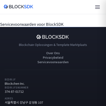
Servicevoorwaarden voor BlockSDK
Blockchain Oplossingen & Template Marktplaats
Over Ons
Privacybeleid
Servicevoorwaarden
BEDRIJF
Blockchen Inc.
BEDRIJFSNUMMER
374-87-01712
ADRES
서울특별시 강남구 삼성동 107